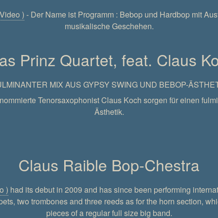
 Video )
- Der Name ist Programm : Bebop und Hardbop mit Aus
musikalische Geschehen.
ias Prinz Quartet, feat. Claus K
ULMINANTER MIX AUS GYPSY SWING UND BEBOP-ÄSTHET
 renommierte Tenorsaxophonist Claus Koch sorgen für einen fu
Ästhetik.
Claus Raible Bop-Chestra
o )
had its debut in 2009 and has since been performing internat
ets, two trombones and three reeds as for the horn section, which
pieces of a regular full size big band.