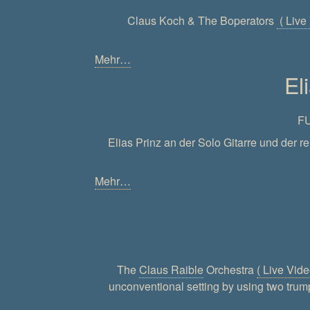
Claus Koch & The Boperators
( Live
Mehr…
El
F
Elias Prinz an der Solo Gitarre und der
Mehr…
The
Claus Raible
Orchestra
( Live Vide
unconventional setting by using two trump